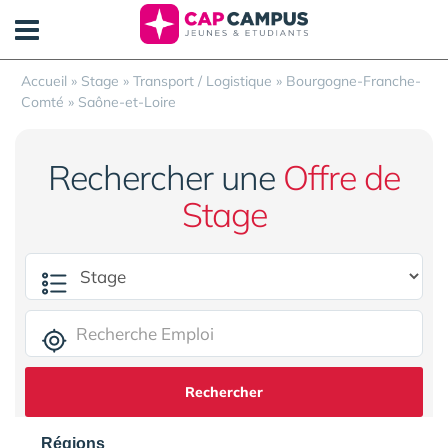
Panneau de gestion des cookies
Accueil
»
Stage
»
Transport / Logistique
»
Bourgogne-Franche-
Comté
»
Saône-et-Loire
Rechercher une
Offre de
Stage
Rechercher
Régions