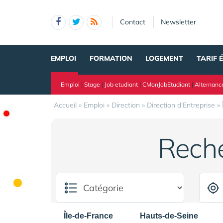
Panneau de gestion des cookies
Contact
Newsletter
EMPLOI
FORMATION
LOGEMENT
TARIF 
Emploi
|
Stage
|
Job etudiant
|
CMonJobEtudiant
|
Alternanc
Accueil
»
Emploi
»
Direction
»
Direction d'Entreprise
»
Rech
Île-de-France
Hauts-de-Seine