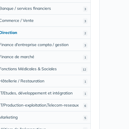
Banque / services financiers
3
Commerce / Vente
3
Direction
2
Finance d'entreprise compta / gestion
3
Finance de marché
1
Fonctions Médicales & Sociales
12
Hôtellerie / Restauration
1
IT/Etudes, développement et intégration
1
IT/Production-exploitation,Telecom-reseaux
6
Marketing
5