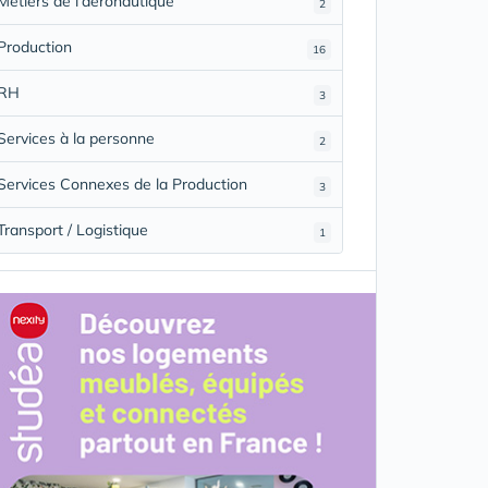
Métiers de l'aéronautique
2
Production
16
RH
3
Services à la personne
2
Services Connexes de la Production
3
Transport / Logistique
1