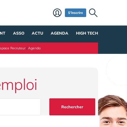
S'inscrire
NT
ASSO
ACTU
AGENDA
HIGH TECH
space Recruteur
|
Agenda
emploi
Rechercher