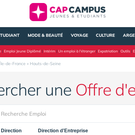
ÉTUDIANT
MODE & BEAUTÉ
VOYAGE
CULTURE
ARGE
e
|
Emploi Jeune Diplômé
|
Intérim
|
Un emploi à l'étranger
|
Expatriation
|
Outils
|
E
Île-de-France
»
Hauts-de-Seine
ercher une
Offre d'
Direction
Direction d'Entreprise