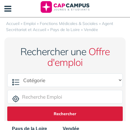
Panneau de gestion des cookies
Accueil
»
Emploi
»
Fonctions Médicales & Sociales
»
Agent
Secrétariat et Accueil
»
Pays de la Loire
»
Vendée
Rechercher une
Offre
d'emploi
Rechercher
Pays de la Loire
Vendée