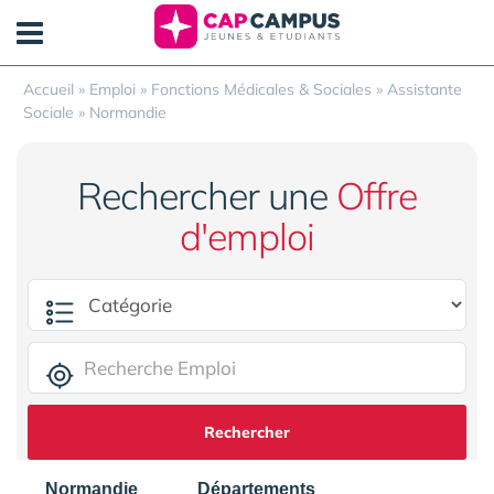
Panneau de gestion des cookies
Accueil
»
Emploi
»
Fonctions Médicales & Sociales
»
Assistante
Sociale
»
Normandie
Rechercher une
Offre
d'emploi
Rechercher
Normandie
Départements