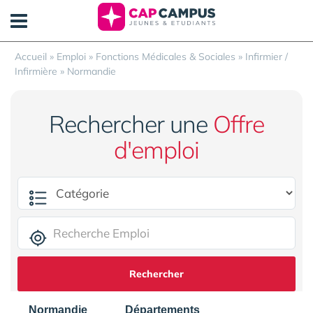
Panneau de gestion des cookies
Accueil
»
Emploi
»
Fonctions Médicales & Sociales
»
Infirmier /
Infirmière
»
Normandie
Rechercher une
Offre
d'emploi
Rechercher
Normandie
Départements