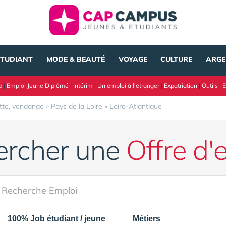
ÉTUDIANT
MODE & BEAUTÉ
VOYAGE
CULTURE
ARGE
e
|
Emploi Jeune Diplômé
|
Intérim
|
Un emploi à l'étranger
|
Expatriation
|
Outils
|
E
ette, vendange
»
Pays de la Loire
»
Loire-Atlantique
ercher une
Offre d'
100% Job étudiant / jeune
Métiers