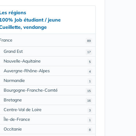
Les régions
100% Job étudiant / jeune
Cueillette, vendange
France
89
Grand Est
17
Nouvelle-Aquitaine
5
Auvergne-Rhône-Alpes
4
Normandie
1
Bourgogne-Franche-Comté
15
Bretagne
16
Centre-Val de Loire
3
Île-de-France
1
Occitanie
8