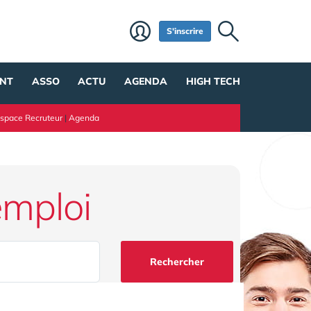
S'inscrire
NT
ASSO
ACTU
AGENDA
HIGH TECH
space Recruteur
|
Agenda
emploi
Rechercher