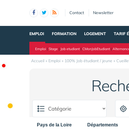
Panneau de gestion des cookies
Contact
Newsletter
EMPLOI
FORMATION
LOGEMENT
TARIF 
Emploi
|
Stage
|
Job etudiant
|
CMonJobEtudiant
|
Alternanc
Accueil
»
Emploi
»
100% Job étudiant / jeune
»
Cueill
Rech
Pays de la Loire
Départements