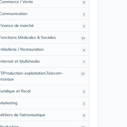
Commerce / Vente
9
Communication
2
Finance de marché
2
Fonctions Médicales & Sociales
14
Hôtellerie / Restauration
4
Internet et Multimedia
7
IT/Production-exploitation,Telecom-
27
reseaux
Juridique et fiscal
2
Marketing
2
Métiers de l'aéronautique
8
Production