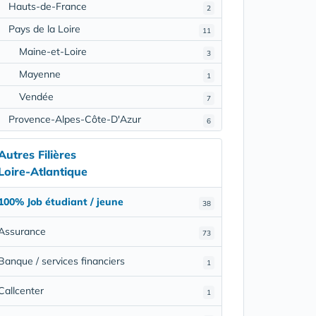
Hauts-de-France
2
Pays de la Loire
11
Maine-et-Loire
3
Mayenne
1
Vendée
7
Provence-Alpes-Côte-D'Azur
6
Autres Filières
Loire-Atlantique
100% Job étudiant / jeune
38
Assurance
73
Banque / services financiers
1
Callcenter
1