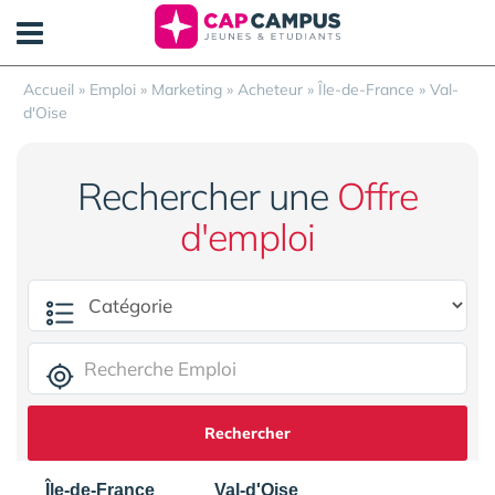
Panneau de gestion des cookies
Accueil
»
Emploi
»
Marketing
»
Acheteur
»
Île-de-France
»
Val-
d'Oise
Rechercher une
Offre
d'emploi
Rechercher
Île-de-France
Val-d'Oise