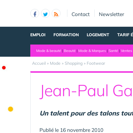
Panneau de gestion des cookies
Contact
Newsletter
EMPLOI
FORMATION
LOGEMENT
TARIF 
Mode & beauté
|
Beauté
|
Mode & Marques
|
Santé
|
Ventes 
Accueil
»
Mode
»
Shopping
»
Footwear
Jean-Paul Gau
Un talent pour des talons tout
Publié le 16 novembre 2010