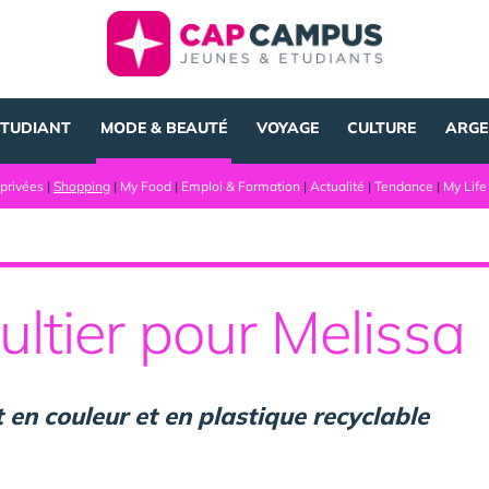
ÉTUDIANT
MODE & BEAUTÉ
VOYAGE
CULTURE
ARGE
privées
|
Shopping
|
My Food
|
Emploi & Formation
|
Actualité
|
Tendance
|
My Life
ltier pour Melissa
 en couleur et en plastique recyclable