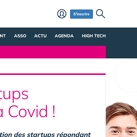
S'inscrire
NT
ASSO
ACTU
AGENDA
HIGH TECH
tups
a Covid !
ation des startups répondant