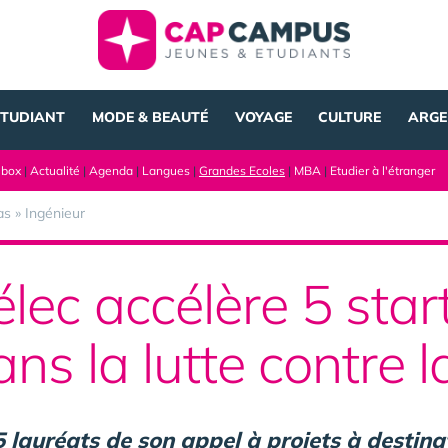
ÉTUDIANT
MODE & BEAUTÉ
VOYAGE
CULTURE
ARGE
lbox
|
Actualité
|
Agenda
|
Langues
|
Grandes Ecoles
|
MBA
|
Etudier à l'étranger
as
»
Ingénieur
lec accélère 5 star
s la lutte contre l
 lauréats de son appel à projets à destin