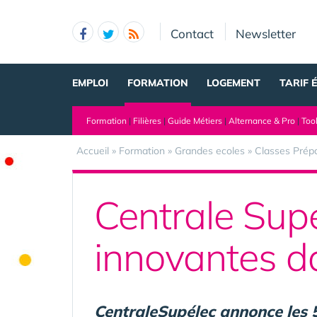
Panneau de gestion des cookies
Contact
Newsletter
EMPLOI
FORMATION
LOGEMENT
TARIF 
Formation
|
Filières
|
Guide Métiers
|
Alternance & Pro
|
Too
Accueil
»
Formation
»
Grandes ecoles
»
Classes Prép
Centrale Supé
innovantes dan
CentraleSupélec annonce les 5