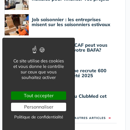
Job saisonnier : les entreprises
misent sur les saisonniers estivaux
Savez vous que la CAF peut vous
aider pour passer votre BAFA?
Ce site utilise des cookies
et vous donne le contrôle
Pop Corn Labyrinthe recrute 600
sur ceux que vous
saisonniers pour l'été 2025
souhaitez activer
Tout accepter
Comment bosser au ClubMed cet
été?
Personnaliser
Politique de confidentialité
VOIR LES AUTRES ARTICLES
➜