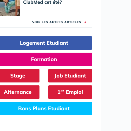
ClubMed cet été?
VOIR LES AUTRES ARTICLES
➜
Logement Etudiant
Formation
Stage
Job Etudiant
er
Alternance
1
Emploi
Bons Plans Etudiant