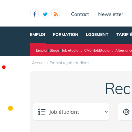
Panneau de gestion des cookies
Contact
Newsletter
EMPLOI
FORMATION
LOGEMENT
TARIF 
Emploi
|
Stage
|
Job etudiant
|
CMonJobEtudiant
|
Alternanc
Accueil
»
Emploi
»
Job etudiant
Rec