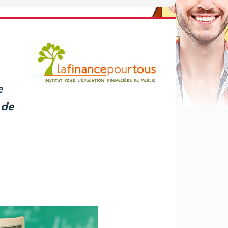
e
 de