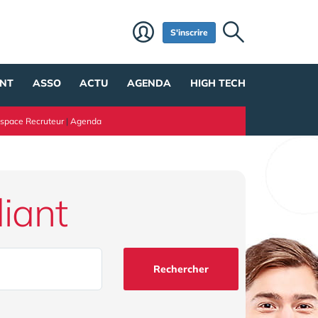
S'inscrire
NT
ASSO
ACTU
AGENDA
HIGH TECH
space Recruteur
|
Agenda
iant
Rechercher