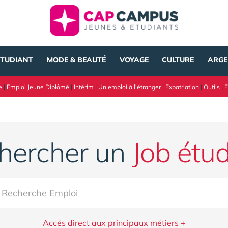
ÉTUDIANT
MODE & BEAUTÉ
VOYAGE
CULTURE
ARGE
e
|
Emploi Jeune Diplômé
|
Intérim
|
Un emploi à l'étranger
|
Expatriation
|
Outils
|
E
hercher un
Job étud
Accés direct aux principaux métiers +