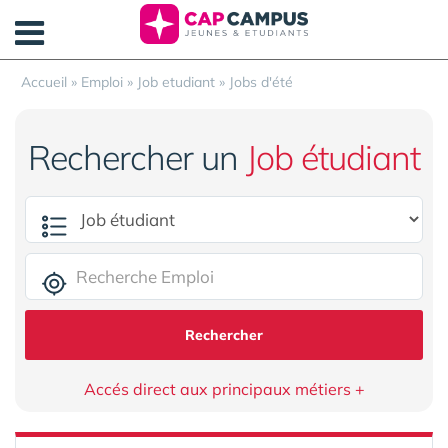
Panneau de gestion des cookies
Accueil
»
Emploi
»
Job etudiant
»
Jobs d'été
Rechercher un
Job étudiant
Rechercher
Accés direct aux principaux métiers +