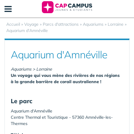
Panneau de gestion des cookies
Accueil
»
Voyage
»
Parcs d'attractions
»
Aquariums
»
Lorraine
»
Aquarium d'Amnéville
Aquarium d'Amnéville
Aquariums > Lorraine
Un voyage qui vous mène des rivières de nos régions
à la grande barrière de corail australienne !
Le parc
Aquarium d'Amnéville
Centre Thermal et Touristique - 57360 Amnéville-les-
Thermes