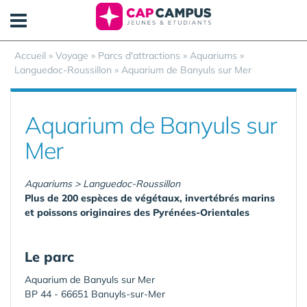
Panneau de gestion des cookies
Accueil
»
Voyage
»
Parcs d'attractions
»
Aquariums
»
Languedoc-Roussillon
»
Aquarium de Banyuls sur Mer
Aquarium de Banyuls sur
Mer
Aquariums > Languedoc-Roussillon
Plus de 200 espèces de végétaux, invertébrés marins
et poissons originaires des Pyrénées-Orientales
Le parc
Aquarium de Banyuls sur Mer
BP 44 - 66651 Banuyls-sur-Mer