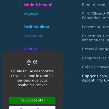
Mode & beauté
Beauté
Mode 
Voyage
Surf, Glisse & 
Formation
Act
Tarif étudiant
Logement
Ab
Logement
Colocation
Lo
Informations ut
Culture
Presse & magaz
Argent
Comparez les 
Association
Créer
Finance
Ce site utilise des cookies
et vous donne le contrôle
NOS AUTRES SITES :
Capgeris.com
Aidant.info
Cr
sur ceux que vous
souhaitez activer
Tout accepter