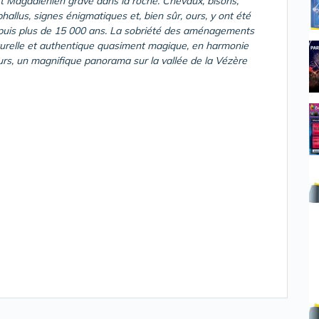
Art Magdalénien gravé dans la roche. Chevaux, bisons,
allus, signes énigmatiques et, bien sûr, ours, y ont été
 depuis plus de 15 000 ans. La sobriété des aménagements
turelle et authentique quasiment magique, en harmonie
urs, un magnifique panorama sur la vallée de la Vézère