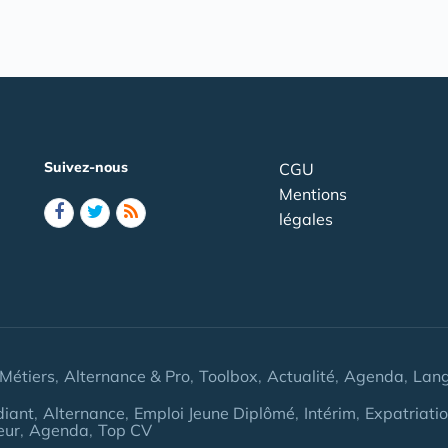
Suivez-nous
CGU
Mentions
légales
Métiers
Alternance & Pro
Toolbox
Actualité
Agenda
Lan
diant
Alternance
Emploi Jeune Diplômé
Intérim
Expatriati
eur
Agenda
Top CV