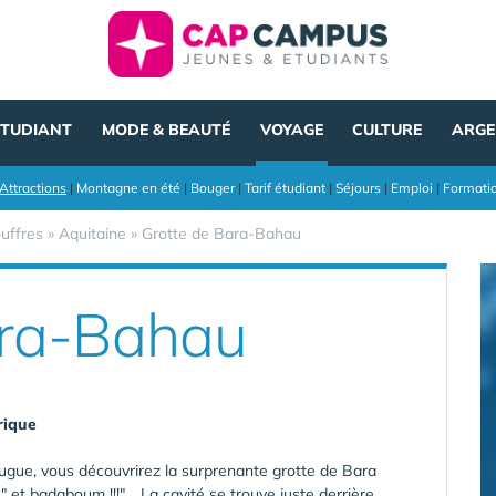
ÉTUDIANT
MODE & BEAUTÉ
VOYAGE
CULTURE
ARGE
Attractions
|
Montagne en été
|
Bouger
|
Tarif étudiant
|
Séjours
|
Emploi
|
Formati
ouffres
»
Aquitaine
»
Grotte de Bara-Bahau
ara-Bahau
rique
Bugue, vous découvrirez la surprenante grotte de Bara
" et badaboum !!!"… La cavité se trouve juste derrière