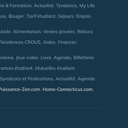
oi & Formation
Actualité
Tendance
My Life
sse
Bouger
Tarif étudiant
Séjours
Emploi
Mode
Alimentation
Ventes privées
Réducs
Résidences CROUS
Aides
Financer
inéma
Jeux vidéo
Livre
Agenda
Billetterie
rances étudiant
Mutuelles étudiant
 Syndicats et Fédérations
Actualité
Agenda
Puissance-Zen.com
Homo-Connecticus.com