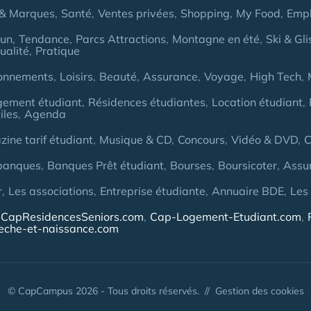
& Marques
Santé
Ventes privées
Shopping
My Food
Empl
Fun
Tendance
Parcs Attractions
Montagne en été
Ski & Gli
ualité
Pratique
onnements
Loisirs
Beauté
Assurance
Voyage
High Tech
gement étudiant
Résidences étudiantes
Location étudiant
iles
Agenda
ine tarif étudiant
Musique & CD
Concours
Vidéo & DVD
C
banques
Banques Prêt étudiant
Bourses
Boursicoter
Assu
r
Les associations
Entreprise étudiante
Annuaire BDE
Les
CapResidencesSeniors.com
Cap-Logement-Etudiant.com
eche-et-naissance.com
© CapCampus 2026 - Tous droits réservés. //
Gestion des cookies