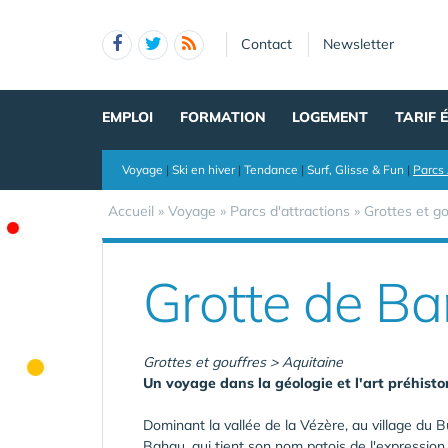
Panneau de gestion des cookies
Contact
Newsletter
EMPLOI
FORMATION
LOGEMENT
TARIF 
Voyage
|
Ski en hiver
|
Tendance
|
Surf, Glisse & Fun
|
Parcs 
Accueil
»
Voyage
»
Parcs d'attractions
»
Grottes et g
Grotte de B
Grottes et gouffres > Aquitaine
Un voyage dans la géologie et l'art préhisto
Dominant la vallée de la Vézère, au village du 
Bahau, qui tient son nom patois de l'expression 