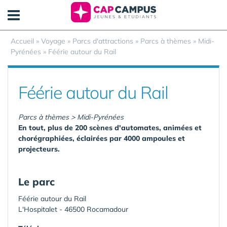
Panneau de gestion des cookies
Accueil
»
Voyage
»
Parcs d'attractions
»
Parcs à thèmes
»
Midi-
Pyrénées
»
Féérie autour du Rail
Féérie autour du Rail
Parcs à thèmes > Midi-Pyrénées
En tout, plus de 200 scènes d'automates, animées et
chorégraphiées, éclairées par 4000 ampoules et
projecteurs.
Le parc
Féérie autour du Rail
L'Hospitalet - 46500 Rocamadour