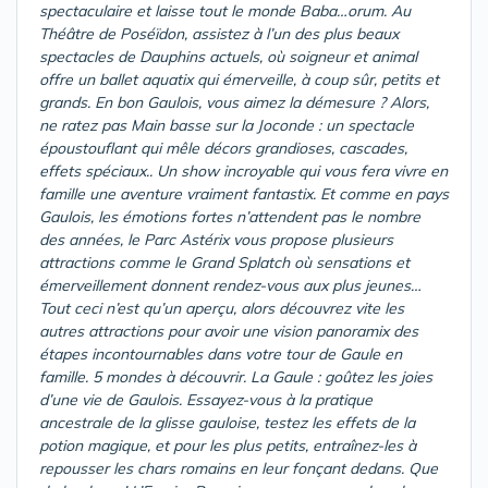
spectaculaire et laisse tout le monde Baba…orum. Au
Théâtre de Poséïdon, assistez à l’un des plus beaux
spectacles de Dauphins actuels, où soigneur et animal
offre un ballet aquatix qui émerveille, à coup sûr, petits et
grands. En bon Gaulois, vous aimez la démesure ? Alors,
ne ratez pas Main basse sur la Joconde : un spectacle
époustouflant qui mêle décors grandioses, cascades,
effets spéciaux.. Un show incroyable qui vous fera vivre en
famille une aventure vraiment fantastix. Et comme en pays
Gaulois, les émotions fortes n’attendent pas le nombre
des années, le Parc Astérix vous propose plusieurs
attractions comme le Grand Splatch où sensations et
émerveillement donnent rendez-vous aux plus jeunes…
Tout ceci n’est qu’un aperçu, alors découvrez vite les
autres attractions pour avoir une vision panoramix des
étapes incontournables dans votre tour de Gaule en
famille. 5 mondes à découvrir. La Gaule : goûtez les joies
d’une vie de Gaulois. Essayez-vous à la pratique
ancestrale de la glisse gauloise, testez les effets de la
potion magique, et pour les plus petits, entraînez-les à
repousser les chars romains en leur fonçant dedans. Que