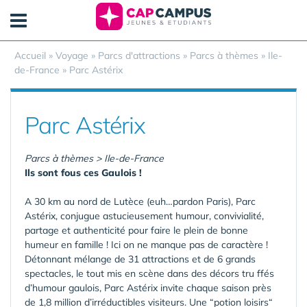
Panneau de gestion des cookies
Accueil
»
Voyage
»
Parcs d'attractions
»
Parcs à thèmes
»
Ile-
de-France
»
Parc Astérix
Parc Astérix
Parcs à thèmes > Ile-de-France
Ils sont fous ces Gaulois !
A 30 km au nord de Lutèce (euh…pardon Paris), Parc
Astérix, conjugue astucieusement humour, convivialité,
partage et authenticité pour faire le plein de bonne
humeur en famille ! Ici on ne manque pas de caractère !
Détonnant mélange de 31 attractions et de 6 grands
spectacles, le tout mis en scène dans des décors tru ffés
d’humour gaulois, Parc Astérix invite chaque saison près
de 1,8 million d’irréductibles visiteurs. Une “potion loisirs“