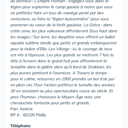
du bonheur ! L’Empire Romain : engagez-vous dans la
légion pour espionner le camp gaulois à moins que vous
ne préfériez faire un tour de manège porté par des
centurions, ou faire la “légion buissonnière“ pour vous
promener au coeur de la forêt gauloise. La Grèce : dans
cette zone, les plus valeureux affronteront Zeus haut dans
les nuages ! Sur terre, les dauphins vous offrent un ballet
aquatix sublime tandis que petits et grands embarqueront
pour la rivière d’Ellis. Les Vikings : ici, le courage de tous
est mis à l’épreuve. Les plus grands se mettront 7 fois la
tête à l’envers dans le grand huit puis affronteront la
tempête dans la galère alors qu’à bord de Drakkars, les
plus jeunes partiront à l’aventure. A Travers le temps :
pour le calme, retournez en 1900 prendre un bol d’air pur
en plein ciel. Pour l’action préférez le tumulte des années
30 en assistant au plus spectaculaire casse du siècle. Et
pour l’humour, choisissez le Moyen-Âge avec une
chevauchée fantastix pour petits et grands.
Parc Astérix
BP 8 - 60128 Plailly
Téléphone