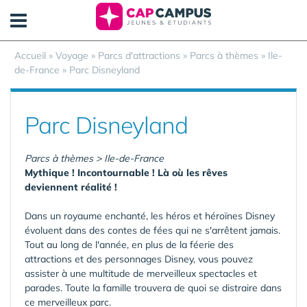
Panneau de gestion des cookies
Accueil
»
Voyage
»
Parcs d'attractions
»
Parcs à thèmes
»
Ile-
de-France
»
Parc Disneyland
Parc Disneyland
Parcs à thèmes > Ile-de-France
Mythique ! Incontournable ! Là où les rêves
deviennent réalité !
Dans un royaume enchanté, les héros et héroïnes Disney
évoluent dans des contes de fées qui ne s'arrêtent jamais.
Tout au long de l'année, en plus de la féerie des
attractions et des personnages Disney, vous pouvez
assister à une multitude de merveilleux spectacles et
parades. Toute la famille trouvera de quoi se distraire dans
ce merveilleux parc.