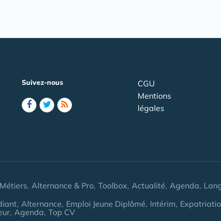
Suivez-nous
CGU
Mentions
légales
Métiers
Alternance & Pro
Toolbox
Actualité
Agenda
Lan
diant
Alternance
Emploi Jeune Diplômé
Intérim
Expatriati
eur
Agenda
Top CV