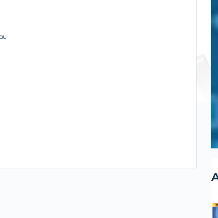
eau
A