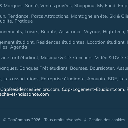
& Marques
Santé
Ventes privées
Shopping
My Food
Empl
Fun
Tendance
Parcs Attractions
Montagne en été
Ski & Gli
ualité
Pratique
onnements
Loisirs
Beauté
Assurance
Voyage
High Tech
gement étudiant
Résidences étudiantes
Location étudiant
iles
Agenda
ine tarif étudiant
Musique & CD
Concours
Vidéo & DVD
C
banques
Banques Prêt étudiant
Bourses
Boursicoter
Assu
r
Les associations
Entreprise étudiante
Annuaire BDE
Les
CapResidencesSeniors.com
Cap-Logement-Etudiant.com
eche-et-naissance.com
© CapCampus 2026 - Tous droits réservés. //
Gestion des cookies