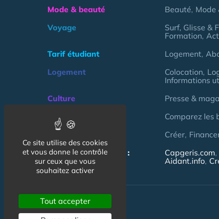
Mode & beauté
Beauté
Mode 
Voyage
Surf, Glisse & 
Formation
Act
Tarif étudiant
Logement
Ab
Logement
Colocation
Lo
Informations ut
Culture
Presse & magaz
Argent
Comparez les 
Association
Créer
Finance
Ce site utilise des cookies
et vous donne le contrôle
NOS AUTRES SITES :
Capgeris.com
Aidant.info
Cr
sur ceux que vous
souhaitez activer
Tout accepter