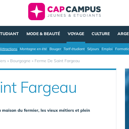
ÉTUDIANT
MODE & BEAUTÉ
VOYAGE
CULTURE
ARGE
Attractions
|
Montagne en été
|
Bouger
|
Tarif étudiant
|
Séjours
|
Emploi
|
Formati
iers
»
Bourgogne
»
Ferme De Saint Fargeau
int Fargeau
 maison du fermier, les vieux métiers et plein