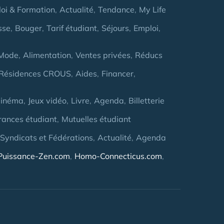
oi & Formation
Actualité
Tendance
My Life
sse
Bouger
Tarif étudiant
Séjours
Emploi
Mode
Alimentation
Ventes privées
Réducs
Résidences CROUS
Aides
Financer
inéma
Jeux vidéo
Livre
Agenda
Billetterie
rances étudiant
Mutuelles étudiant
 Syndicats et Fédérations
Actualité
Agenda
Puissance-Zen.com
Homo-Connecticus.com