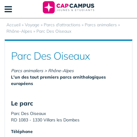
Panneau de gestion des cookies
Accueil
»
Voyage
»
Parcs d'attractions
»
Parcs animaliers
»
Rhône-Alpes
»
Parc Des Oiseaux
Parc Des Oiseaux
Parcs animaliers > Rhône-Alpes
L'un des tout premiers parcs ornithologiques
européens
Le parc
Parc Des Oiseaux
RD 1083 - 1330 Villars les Dombes
Téléphone