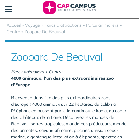
Panneau de gestion des cookies
Accueil
»
Voyage
»
Parcs d'attractions
»
Parcs animaliers
»
Centre
»
Zooparc De Beauval
Zooparc De Beauval
Parcs animaliers > Centre
4000 animaux, l'un des plus extraordinaires zoo
d'Europe
Bienvenue dans l’un des plus extraordinaires zoos
d’Europe ! 4000 animaux sur 22 hectares, du colibri à
l’éléphant en passant par le lamantin ou le koala, au coeur
des Châteaux de la Loire. Découvrez les mondes de
Beauval : serres tropicales, monde des prédateurs, monde
des primates, savane africaine, piscines à vision sous-
marine, gigantesque installation à éléphants, spectacles