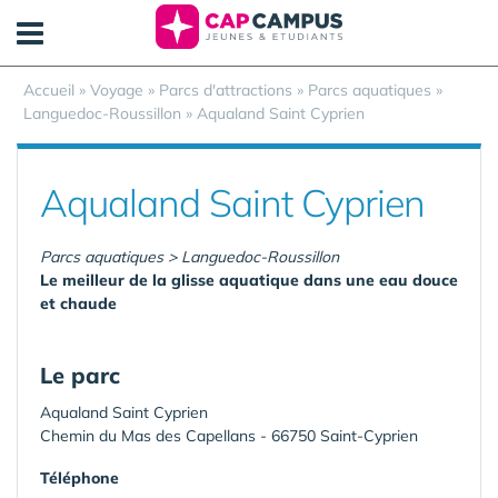
Panneau de gestion des cookies
Accueil
»
Voyage
»
Parcs d'attractions
»
Parcs aquatiques
»
Languedoc-Roussillon
»
Aqualand Saint Cyprien
Aqualand Saint Cyprien
Parcs aquatiques > Languedoc-Roussillon
Le meilleur de la glisse aquatique dans une eau douce
et chaude
Le parc
Aqualand Saint Cyprien
Chemin du Mas des Capellans - 66750 Saint-Cyprien
Téléphone