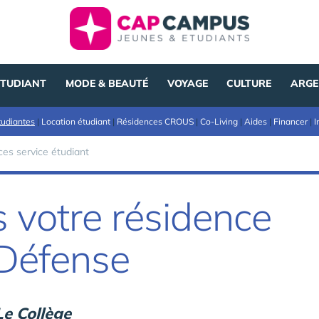
ÉTUDIANT
MODE & BEAUTÉ
VOYAGE
CULTURE
ARGE
tudiantes
|
Location étudiant
|
Résidences CROUS
|
Co-Living
|
Aides
|
Financer
|
I
es service étudiant
votre résidence
 Défense
Le Collège