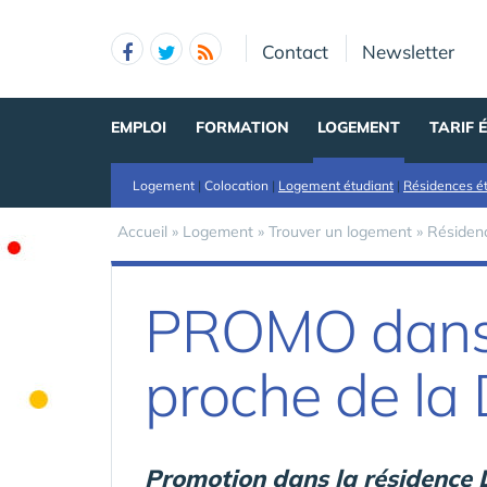
Panneau de gestion des cookies
Contact
Newsletter
EMPLOI
FORMATION
LOGEMENT
TARIF 
Logement
|
Colocation
|
Logement étudiant
|
Résidences é
Accueil
»
Logement
»
Trouver un logement
»
Résidenc
PROMO dans 
proche de la
Promotion dans la résidence 