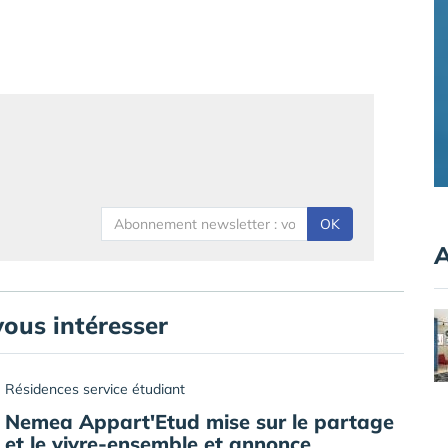
OK
A
vous intéresser
Résidences service étudiant
Nemea Appart'Etud mise sur le partage
et le vivre-ensemble et annonce