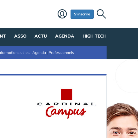
S'inscrire
NT
ASSO
ACTU
AGENDA
HIGH TECH
nformations utiles
|
Agenda
|
Professionnels