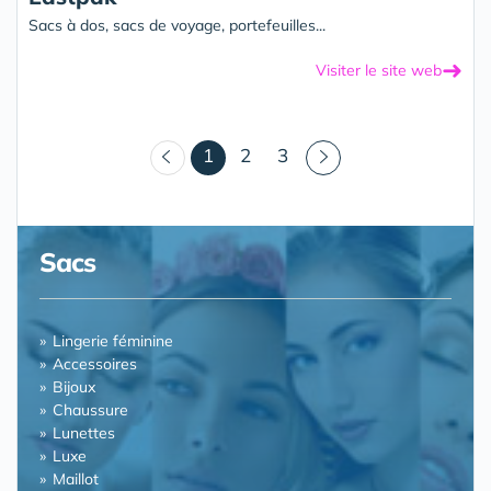
Sacs à dos, sacs de voyage, portefeuilles...
➜
Visiter le site web
(courant)
1
2
3
Sacs
Lingerie féminine
Accessoires
Bijoux
Chaussure
Lunettes
Luxe
Maillot