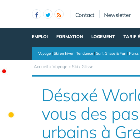
Panneau de gestion des cookies
Contact
Newsletter
EMPLOI
FORMATION
LOGEMENT
TARIF 
Voyage
|
Ski en hiver
|
Tendance
|
Surf, Glisse & Fun
|
Parcs 
Accueil
»
Voyage
»
Ski / Glisse
Désaxé World 
vous des pass
urbains à Gre