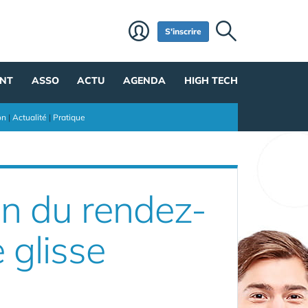
S'inscrire
NT
ASSO
ACTU
AGENDA
HIGH TECH
on
|
Actualité
|
Pratique
on du rendez-
 glisse