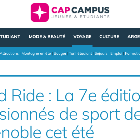
ÉTUDIANT
MODE & BEAUTÉ
VOYAGE
CULTURE
ARGE
Attractions
|
Montagne en été
|
Bouger
|
Tarif étudiant
|
Séjours
|
Emploi
|
Formati
Ride : La 7e éditi
ionnés de sport de
noble cet été