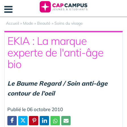
Panneau de gestion des cookies
Accueil
»
Mode
»
Beauté
»
Soins du visage
EKIA : La marque
experte de l'anti-âge
bio
Le Baume Regard / Soin anti-âge
contour de l’oeil
Publié le 06 octobre 2010