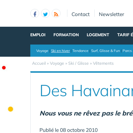
Panneau de gestion des cookies
Contact
Newsletter
EMPLOI
FORMATION
LOGEMENT
TARIF 
Voyage
|
Ski en hiver
|
Tendance
|
Surf, Glisse & Fun
|
Parcs 
Accueil
»
Voyage
»
Ski / Glisse
»
Vêtements
Des Havainan
Nous vous ne rêvez pas le brés
Publié le 08 octobre 2010