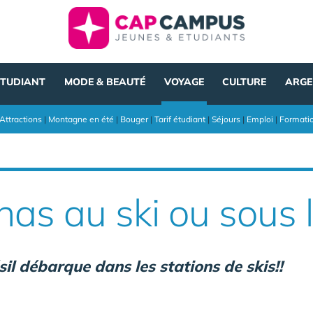
ÉTUDIANT
MODE & BEAUTÉ
VOYAGE
CULTURE
ARGE
Attractions
|
Montagne en été
|
Bouger
|
Tarif étudiant
|
Séjours
|
Emploi
|
Formati
as au ski ou sous l
il débarque dans les stations de skis!!