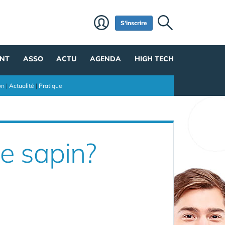
S'inscrire
NT
ASSO
ACTU
AGENDA
HIGH TECH
on
|
Actualité
|
Pratique
e sapin?