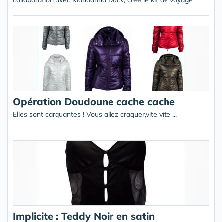
collaboration avec Mandarina Duck, crée le kit de voyage
Opération Doudoune cache cache
Elles sont carquantes ! Vous allez craquer,vite vite ...
Implicite : Teddy Noir en satin