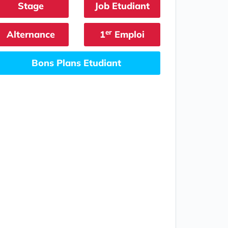
Stage
Job Etudiant
er
Alternance
1
Emploi
Bons Plans Etudiant