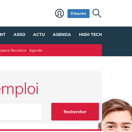
S'inscrire
NT
ASSO
ACTU
AGENDA
HIGH TECH
space Recruteur
|
Agenda
emploi
Rechercher