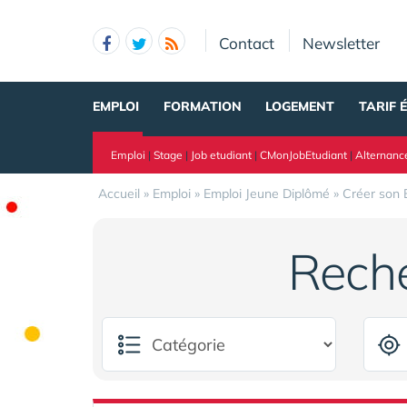
Panneau de gestion des cookies
Contact
Newsletter
EMPLOI
FORMATION
LOGEMENT
TARIF 
Emploi
|
Stage
|
Job etudiant
|
CMonJobEtudiant
|
Alternanc
Accueil
»
Emploi
»
Emploi Jeune Diplômé
»
Créer son 
Rech