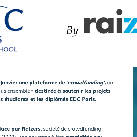
Janvier une plateforme de '
crowdfunding',
un
tous ensemble »
destinée à soutenir les projets
es étudiants et les diplômés EDC Paris.
lace par Raizers
, société de crowdfunding
2009), une des rares à être
accréditée par