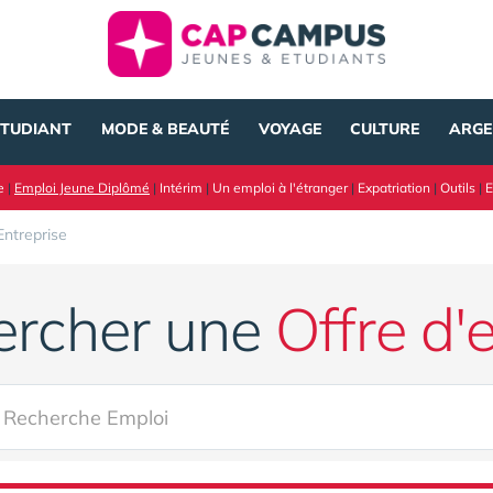
ÉTUDIANT
MODE & BEAUTÉ
VOYAGE
CULTURE
ARGE
e
|
Emploi Jeune Diplômé
|
Intérim
|
Un emploi à l'étranger
|
Expatriation
|
Outils
|
E
Entreprise
ercher une
Offre d'