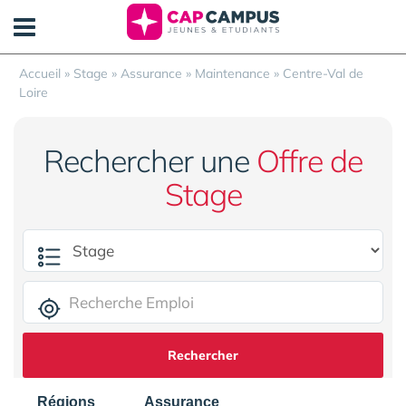
Panneau de gestion des cookies
Accueil
»
Stage
»
Assurance
»
Maintenance
»
Centre-Val de
Loire
Rechercher une
Offre de
Stage
Rechercher
Régions
Assurance