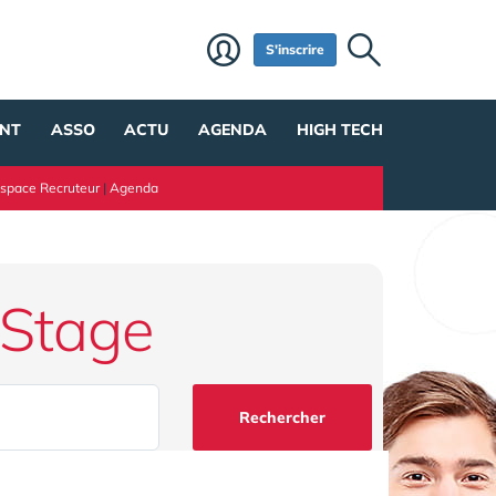
S'inscrire
NT
ASSO
ACTU
AGENDA
HIGH TECH
space Recruteur
|
Agenda
 Stage
Rechercher