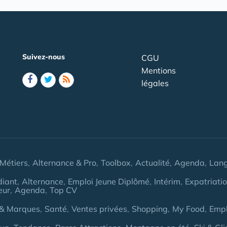
Suivez-nous
CGU
Mentions
légales
Métiers
Alternance & Pro
Toolbox
Actualité
Agenda
Lan
diant
Alternance
Emploi Jeune Diplômé
Intérim
Expatriati
eur
Agenda
Top CV
& Marques
Santé
Ventes privées
Shopping
My Food
Empl