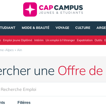
ÉTUDIANT
MODE & BEAUTÉ
VOYAGE
CULTURE
ARGE
e
|
Emploi Jeune Diplômé
|
Intérim
|
Un emploi à l'étranger
|
Expatriation
|
Outils
|
E
ne-Alpes
»
Ain
rcher une
Offre de
nts
Filières