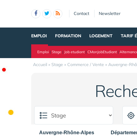
Panneau de gestion des cookies
Contact
Newsletter
EMPLOI
FORMATION
LOGEMENT
TARIF 
Emploi
|
Stage
|
Job etudiant
|
CMonJobEtudiant
|
Alternanc
Accueil
»
Stage
»
Commerce / Vente
»
Auvergne-Rhô
Reche
Auvergne-Rhône-Alpes
Départeme