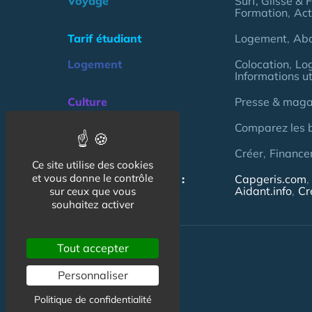
Voyage
Surf, Glisse & 
Formation
Act
Tarif étudiant
Logement
Ab
Logement
Colocation
Lo
Informations ut
Culture
Presse & magaz
Argent
Comparez les 
Association
Créer
Finance
Ce site utilise des cookies
et vous donne le contrôle
NOS AUTRES SITES :
Capgeris.com
Aidant.info
Cr
sur ceux que vous
souhaitez activer
Tout accepter
Personnaliser
Politique de confidentialité