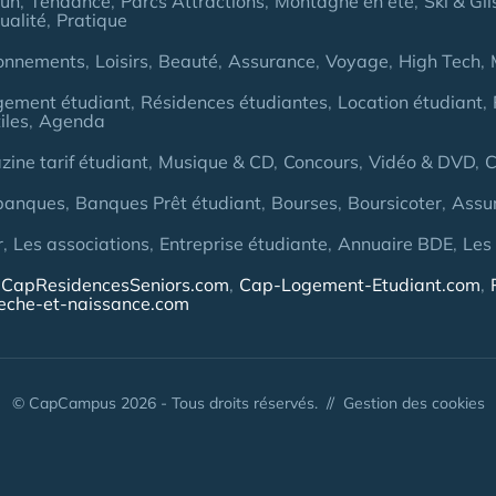
Fun
Tendance
Parcs Attractions
Montagne en été
Ski & Gli
ualité
Pratique
onnements
Loisirs
Beauté
Assurance
Voyage
High Tech
gement étudiant
Résidences étudiantes
Location étudiant
iles
Agenda
ine tarif étudiant
Musique & CD
Concours
Vidéo & DVD
C
banques
Banques Prêt étudiant
Bourses
Boursicoter
Assu
r
Les associations
Entreprise étudiante
Annuaire BDE
Les
CapResidencesSeniors.com
Cap-Logement-Etudiant.com
eche-et-naissance.com
© CapCampus 2026 - Tous droits réservés. //
Gestion des cookies