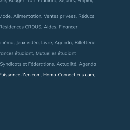
sse
Bouger
Tarif étudiant
Séjours
Emploi
Mode
Alimentation
Ventes privées
Réducs
Résidences CROUS
Aides
Financer
inéma
Jeux vidéo
Livre
Agenda
Billetterie
rances étudiant
Mutuelles étudiant
 Syndicats et Fédérations
Actualité
Agenda
Puissance-Zen.com
Homo-Connecticus.com