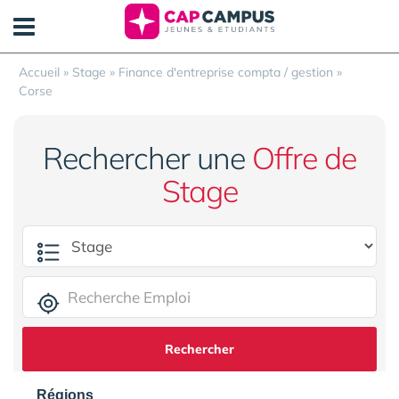
Panneau de gestion des cookies
Accueil
»
Stage
»
Finance d'entreprise compta / gestion
»
Corse
Rechercher une
Offre de
Stage
Rechercher
Régions