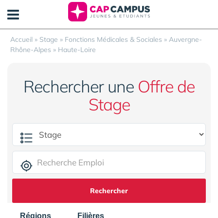
Panneau de gestion des cookies
Accueil
»
Stage
»
Fonctions Médicales & Sociales
»
Auvergne-
Rhône-Alpes
»
Haute-Loire
Rechercher une
Offre de
Stage
Rechercher
Régions
Filières