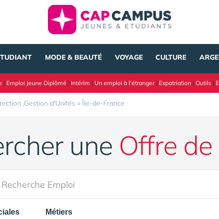
ÉTUDIANT
MODE & BEAUTÉ
VOYAGE
CULTURE
ARGE
e
|
Emploi Jeune Diplômé
|
Intérim
|
Un emploi à l'étranger
|
Expatriation
|
Outils
|
E
rection ,Gestion d'Unités
»
Île-de-France
rcher une
Offre de
iales
Métiers