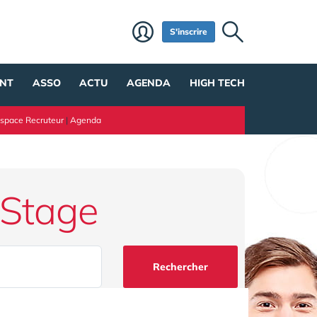
S'inscrire
NT
ASSO
ACTU
AGENDA
HIGH TECH
space Recruteur
|
Agenda
 Stage
Rechercher