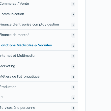
Commerce / Vente
2
Communication
3
Finance d'entreprise compta / gestion
2
Finance de marché
5
Fonctions Médicales & Sociales
2
Internet et Multimedia
2
Marketing
8
Métiers de l'aéronautique
1
Production
2
RH
2
Services à la personne
1