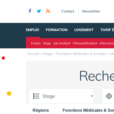
Panneau de gestion des cookies
Contact
Newsletter
EMPLOI
FORMATION
LOGEMENT
TARIF 
Emploi
|
Stage
|
Job etudiant
|
CMonJobEtudiant
|
Alternanc
Accueil
»
Stage
»
Fonctions Médicales & Sociales
»
Di
Reche
Régions
Fonctions Médicales & Soc