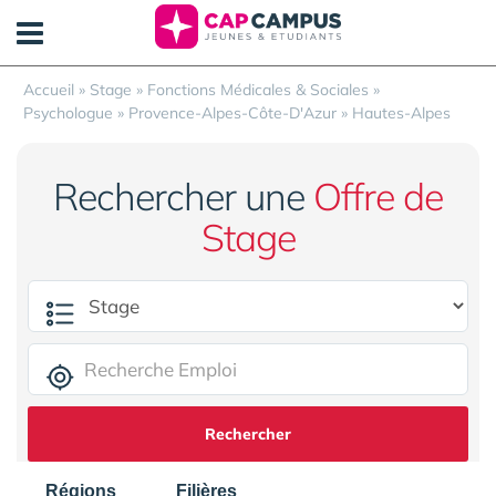
Panneau de gestion des cookies
Accueil
»
Stage
»
Fonctions Médicales & Sociales
»
Psychologue
»
Provence-Alpes-Côte-D'Azur
»
Hautes-Alpes
Rechercher une
Offre de
Stage
Rechercher
Régions
Filières