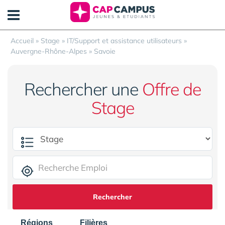
Panneau de gestion des cookies
Accueil
»
Stage
»
IT/Support et assistance utilisateurs
»
Auvergne-Rhône-Alpes
»
Savoie
Rechercher une
Offre de
Stage
Rechercher
Régions
Filières