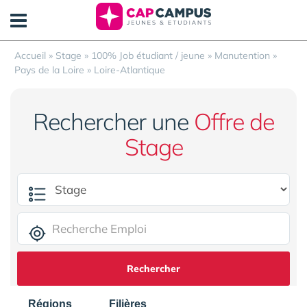
Panneau de gestion des cookies
Accueil
»
Stage
»
100% Job étudiant / jeune
»
Manutention
»
Pays de la Loire
»
Loire-Atlantique
Rechercher une
Offre de
Stage
Rechercher
Régions
Filières