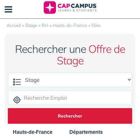
Panneau de gestion des cookies
Accueil
»
Stage
»
RH
»
Hauts-de-France
»
Oise
Rechercher une
Offre de
Stage
Rechercher
Hauts-de-France
Départements