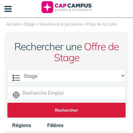
Panneau de gestion des cookies
Accueil
»
Stage
»
Services à la personne
»
Pays de la Loire
Rechercher une
Offre de
Stage
Rechercher
Régions
Filières