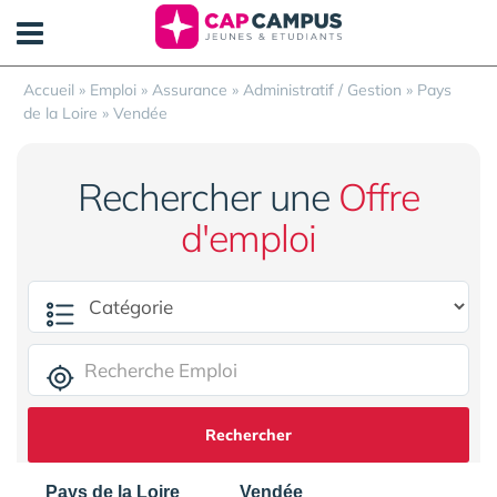
Panneau de gestion des cookies
Accueil
»
Emploi
»
Assurance
»
Administratif / Gestion
»
Pays
de la Loire
»
Vendée
Rechercher une
Offre
d'emploi
Rechercher
Pays de la Loire
Vendée