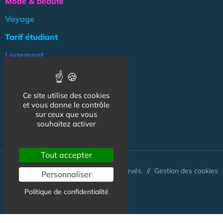
Mode & beauté
Voyage
Tarif étudiant
Logement
Culture
Argent
Ce site utilise des cookies
et vous donne le contrôle
Association
sur ceux que vous
souhaitez activer
NOS AUTRES SITES :
Tout accepter
© CapCampus 2026 - Tous droits réservés. //
Gestion des cookies
Personnaliser
Politique de confidentialité