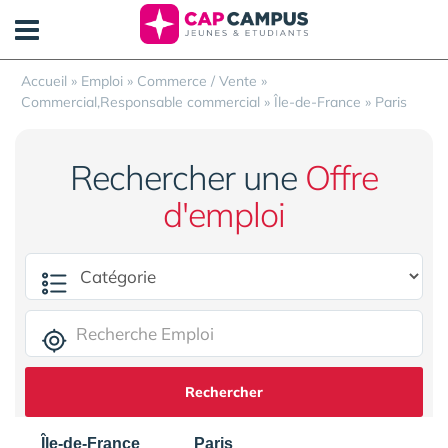
Panneau de gestion des cookies
Accueil
»
Emploi
»
Commerce / Vente
»
Commercial,Responsable commercial
»
Île-de-France
»
Paris
Rechercher une
Offre
d'emploi
Rechercher
Île-de-France
Paris