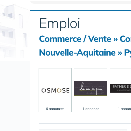
Emploi
Commerce / Vente » C
Nouvelle-Aquitaine » P
6 annonces
1 annonce
1 annon