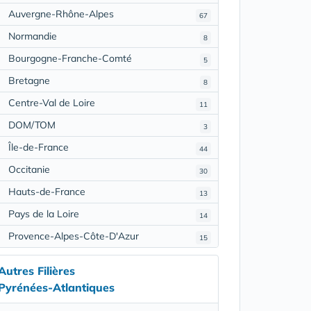
Auvergne-Rhône-Alpes
67
Normandie
8
Bourgogne-Franche-Comté
5
Bretagne
8
Centre-Val de Loire
11
DOM/TOM
3
Île-de-France
44
Occitanie
30
Hauts-de-France
13
Pays de la Loire
14
Provence-Alpes-Côte-D'Azur
15
Autres Filières
Pyrénées-Atlantiques