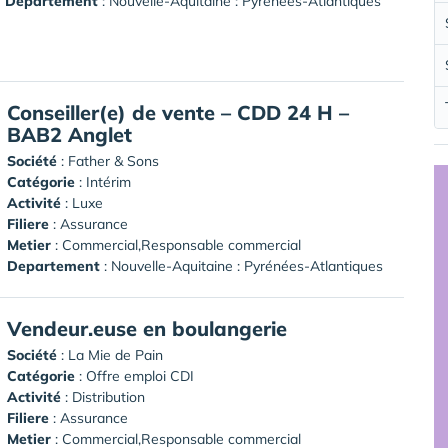
Departement
: Nouvelle-Aquitaine : Pyrénées-Atlantiques
Conseiller(e) de vente – CDD 24 H –
BAB2 Anglet
Société
:
Father & Sons
Catégorie
: Intérim
Activité
: Luxe
Filiere
: Assurance
Metier
: Commercial,Responsable commercial
Departement
: Nouvelle-Aquitaine : Pyrénées-Atlantiques
Vendeur.euse en boulangerie
Société
:
La Mie de Pain
Catégorie
: Offre emploi CDI
Activité
: Distribution
Filiere
: Assurance
Metier
: Commercial,Responsable commercial