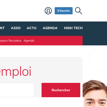
S'inscrire
NT
ASSO
ACTU
AGENDA
HIGH TECH
space Recruteur
|
Agenda
emploi
Rechercher