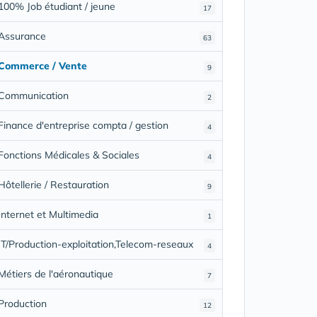
100% Job étudiant / jeune
17
Assurance
63
Commerce / Vente
9
Communication
2
Finance d'entreprise compta / gestion
4
Fonctions Médicales & Sociales
4
Hôtellerie / Restauration
9
Internet et Multimedia
1
IT/Production-exploitation,Telecom-reseaux
4
Métiers de l'aéronautique
7
Production
12