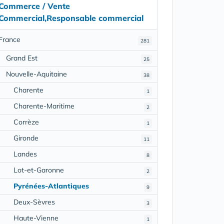
Commerce / Vente
Commercial,Responsable commercial
France
281
Grand Est
25
Nouvelle-Aquitaine
38
Charente
1
Charente-Maritime
2
Corrèze
1
Gironde
11
Landes
8
Lot-et-Garonne
2
Pyrénées-Atlantiques
9
Deux-Sèvres
3
Haute-Vienne
1