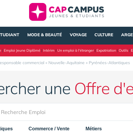
ÉTUDIANT
MODE & BEAUTÉ
VOYAGE
CULTURE
ARGE
e
|
Emploi Jeune Diplômé
|
Intérim
|
Un emploi à l'étranger
|
Expatriation
|
Outils
|
E
esponsable commercial
»
Nouvelle-Aquitaine
»
Pyrénées-Atlantiques
ercher une
Offre d'
tiques
Commerce / Vente
Métiers