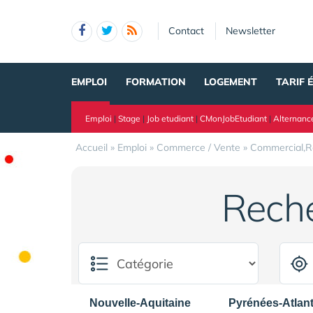
Panneau de gestion des cookies
Contact
Newsletter
EMPLOI
FORMATION
LOGEMENT
TARIF 
Emploi
|
Stage
|
Job etudiant
|
CMonJobEtudiant
|
Alternanc
Accueil
»
Emploi
»
Commerce / Vente
»
Commercial,R
Rech
Nouvelle-Aquitaine
Pyrénées-Atlan