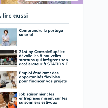
 lire aussi
Comprendre le portage
salarial
21st by CentraleSupélec
dévoile les 8 nouvelles
startups qui intègrent son
accélérateur à STATION F
Emploi étudiant : des
opportunités flexibles
pour financer vos projets
Job saisonnier : les
entreprises misent sur les
saisonniers estivaux