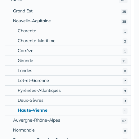
281
Grand Est
25
Nouvelle-Aquitaine
38
Charente
1
Charente-Maritime
2
Corrèze
1
Gironde
11
Landes
8
Lot-et-Garonne
2
Pyrénées-Atlantiques
9
Deux-Sèvres
3
Haute-Vienne
1
Auvergne-Rhône-Alpes
67
Normandie
8