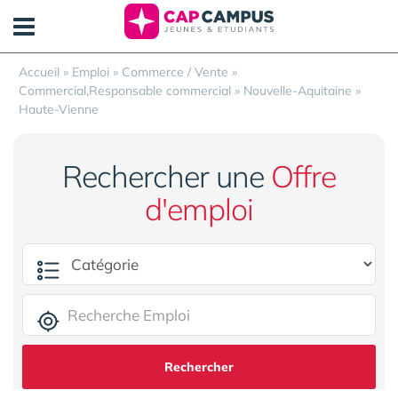
Panneau de gestion des cookies
Accueil
»
Emploi
»
Commerce / Vente
»
Commercial,Responsable commercial
»
Nouvelle-Aquitaine
»
Haute-Vienne
Rechercher une
Offre
d'emploi
Rechercher