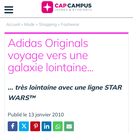
Panneau de gestion des cookies
Accueil
»
Mode
»
Shopping
»
Footwear
Adidas Originals
voyage vers une
galaxie lointaine...
... très lointaine avec une ligne STAR
WARS™
Publié le 13 janvier 2010