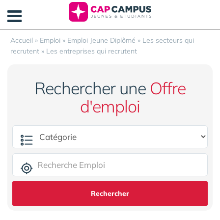
Panneau de gestion des cookies
Accueil
»
Emploi
»
Emploi Jeune Diplômé
»
Les secteurs qui
recrutent
»
Les entreprises qui recrutent
Rechercher une
Offre
d'emploi
Rechercher