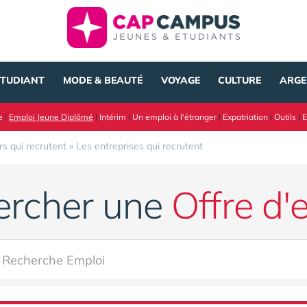
ÉTUDIANT
MODE & BEAUTÉ
VOYAGE
CULTURE
ARGE
e
|
Emploi Jeune Diplômé
|
Intérim
|
Un emploi à l'étranger
|
Expatriation
|
Outils
|
E
rs qui recrutent
»
Les entreprises qui recrutent
ercher une
Offre d'