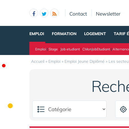
Panneau de gestion des cookies
Contact
Newsletter
EMPLOI
FORMATION
LOGEMENT
TARIF 
Emploi
|
Stage
|
Job etudiant
|
CMonJobEtudiant
|
Alternanc
Accueil
»
Emploi
»
Emploi Jeune Diplômé
»
Les secteu
Rech