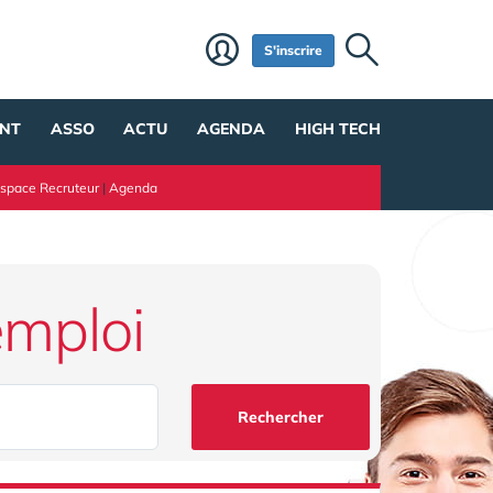
S'inscrire
NT
ASSO
ACTU
AGENDA
HIGH TECH
space Recruteur
|
Agenda
emploi
Rechercher