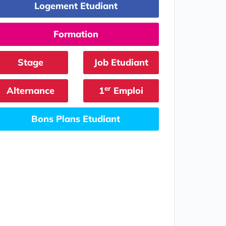
Logement Etudiant
Formation
Stage
Job Etudiant
er
Alternance
1
Emploi
Bons Plans Etudiant