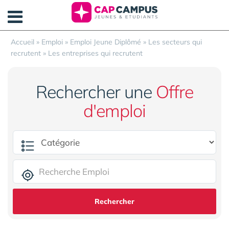
Panneau de gestion des cookies
Accueil
»
Emploi
»
Emploi Jeune Diplômé
»
Les secteurs qui
recrutent
»
Les entreprises qui recrutent
Rechercher une
Offre
d'emploi
Rechercher