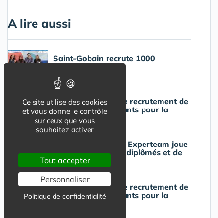
A lire aussi
Saint-Gobain recrute 1000
alternants en 2025
Primark annonce le recrutement de
Ce site utilise des cookies
plus de 150 alternants pour la
et vous donne le contrôle
rentrée 2025
sur ceux que vous
souhaitez activer
10 postes ouverts : Experteam joue
la carte des jeunes diplômés et de
Tout accepter
l'alternance
Personnaliser
Primark annonce le recrutement de
plus de 200 alternants pour la
Politique de confidentialité
rentrée 2024