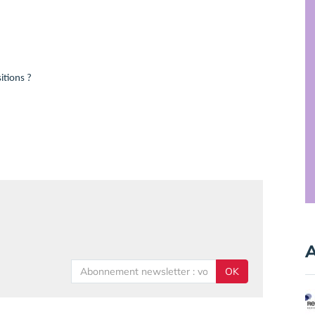
itions ?
A
OK