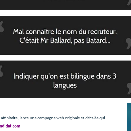
ffinitaire, lance
une campagne web originale et
décalée qui
ndidat.com