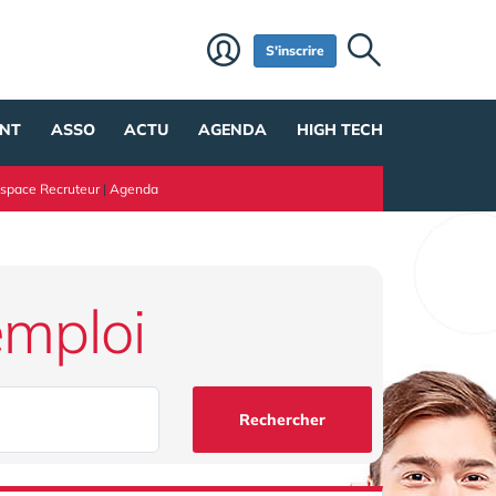
S'inscrire
NT
ASSO
ACTU
AGENDA
HIGH TECH
space Recruteur
|
Agenda
emploi
Rechercher