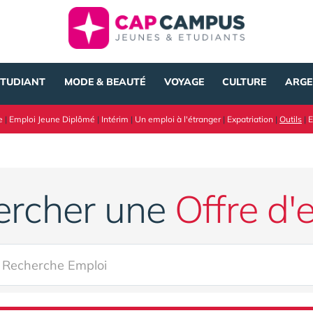
ÉTUDIANT
MODE & BEAUTÉ
VOYAGE
CULTURE
ARGE
e
|
Emploi Jeune Diplômé
|
Intérim
|
Un emploi à l'étranger
|
Expatriation
|
Outils
|
E
ercher une
Offre d'