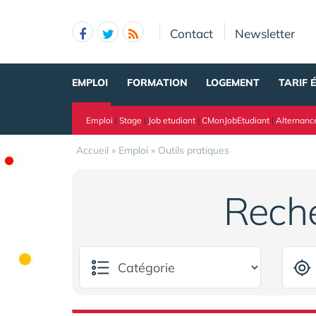
Panneau de gestion des cookies
Contact
Newsletter
EMPLOI
FORMATION
LOGEMENT
TARIF 
Emploi
|
Stage
|
Job etudiant
|
CMonJobEtudiant
|
Alternanc
Accueil
»
Emploi
»
Outils pratiques
Rech