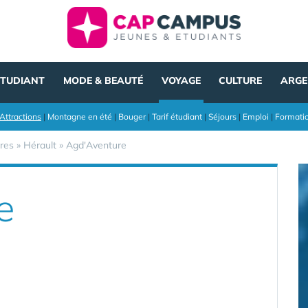
ÉTUDIANT
MODE & BEAUTÉ
VOYAGE
CULTURE
ARGE
Attractions
|
Montagne en été
|
Bouger
|
Tarif étudiant
|
Séjours
|
Emploi
|
Formati
res
»
Hérault
»
Agd'Aventure
e