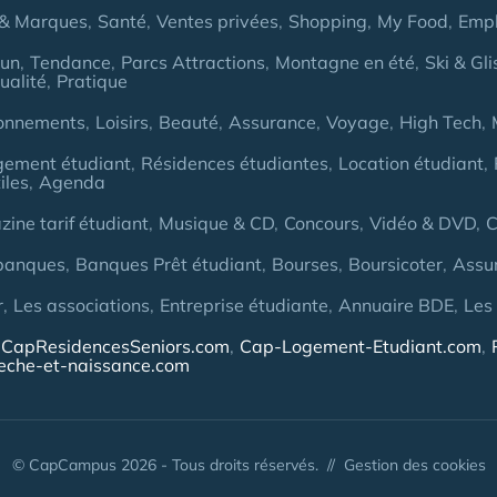
& Marques
Santé
Ventes privées
Shopping
My Food
Empl
Fun
Tendance
Parcs Attractions
Montagne en été
Ski & Gli
ualité
Pratique
onnements
Loisirs
Beauté
Assurance
Voyage
High Tech
gement étudiant
Résidences étudiantes
Location étudiant
iles
Agenda
ine tarif étudiant
Musique & CD
Concours
Vidéo & DVD
C
banques
Banques Prêt étudiant
Bourses
Boursicoter
Assu
r
Les associations
Entreprise étudiante
Annuaire BDE
Les
CapResidencesSeniors.com
Cap-Logement-Etudiant.com
eche-et-naissance.com
© CapCampus 2026 - Tous droits réservés. //
Gestion des cookies