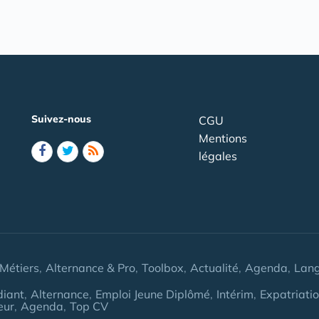
Suivez-nous
CGU
Mentions
légales
Métiers
Alternance & Pro
Toolbox
Actualité
Agenda
Lan
diant
Alternance
Emploi Jeune Diplômé
Intérim
Expatriati
eur
Agenda
Top CV