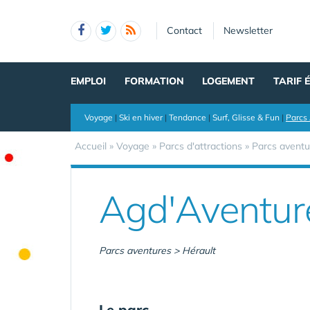
Panneau de gestion des cookies
Contact
Newsletter
EMPLOI
FORMATION
LOGEMENT
TARIF 
Voyage
|
Ski en hiver
|
Tendance
|
Surf, Glisse & Fun
|
Parcs 
Accueil
»
Voyage
»
Parcs d'attractions
»
Parcs aventu
Agd'Aventur
Parcs aventures > Hérault
Le parc