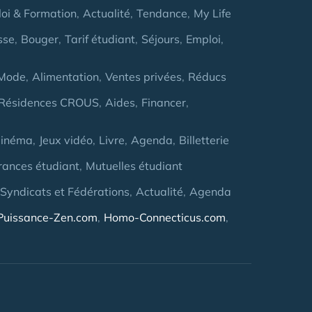
oi & Formation
Actualité
Tendance
My Life
sse
Bouger
Tarif étudiant
Séjours
Emploi
Mode
Alimentation
Ventes privées
Réducs
Résidences CROUS
Aides
Financer
inéma
Jeux vidéo
Livre
Agenda
Billetterie
rances étudiant
Mutuelles étudiant
 Syndicats et Fédérations
Actualité
Agenda
Puissance-Zen.com
Homo-Connecticus.com