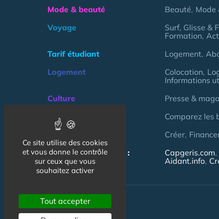
Mode & beauté
Beauté
Mode 
Voyage
Surf, Glisse & 
Formation
Act
Tarif étudiant
Logement
Ab
Logement
Colocation
Lo
Informations ut
Culture
Presse & magaz
Argent
Comparez les 
Association
Créer
Finance
Ce site utilise des cookies
et vous donne le contrôle
NOS AUTRES SITES :
Capgeris.com
Aidant.info
Cr
sur ceux que vous
souhaitez activer
Tout accepter